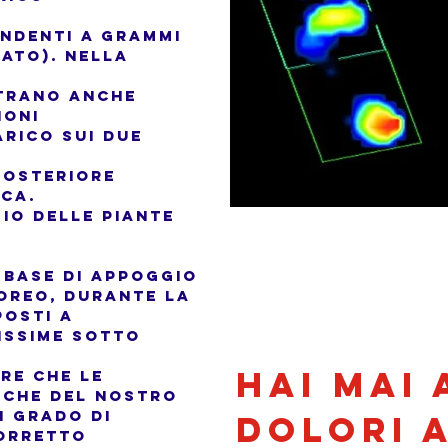
ndenti a grammi
ato). Nella
strano anche
ioni
arico sui due
posteriore
ica.
gio delle piante
A BASE DI APPOGGIO
POREO, DURANTE LA
OSTI A
ISSIME SOTTO
Hai mai
ARE CHE LE
ICHE DEL NOSTRO
N GRADO DI
dolori a
CORRETTO