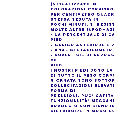
(visualizzate in
colorazioni corrispo
per centimetro quadr
stessa seduta in
pochi minuti, si regi
molte altre informaz
• La percentuale di c
piedi
• Carico anteriore e 
• Analisi stabilometr
• Superfìcie di appog
dei
piedi.
I NOSTRI PIEDI SONO L
DI TUTTO IL PESO COR
GIORNATA SONO SOTTOP
SOLLECITAZIONI ELEVAT
FORMA DI
PRESSIONI. PUÒ’ CAPIT
FUNZIONALITÀ’ MECCAN
APPOGGIO NON SIANO I
DISTRIBUIRE IN MODO 