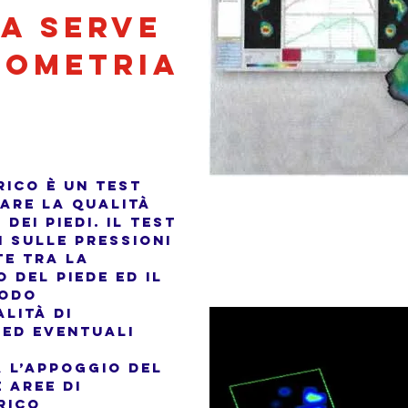
sa serve
dometria
ico è un test
are la qualità
dei piedi. Il test
 sulle pressioni
e tra la
 del piede ed il
modo
lità di
 ed eventuali
 l’appoggio del
 aree di
rico