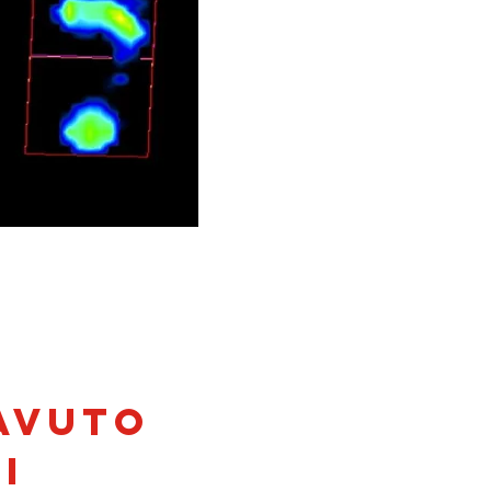
 avuto
i