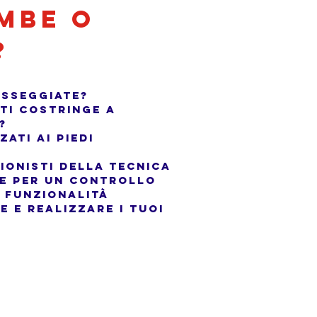
ambe o
?
asseggiate?
 ti costringe a
?
zati ai piedi
sionisti della tecnica
e per un controllo
 funzionalità
e e realizzare i tuoi